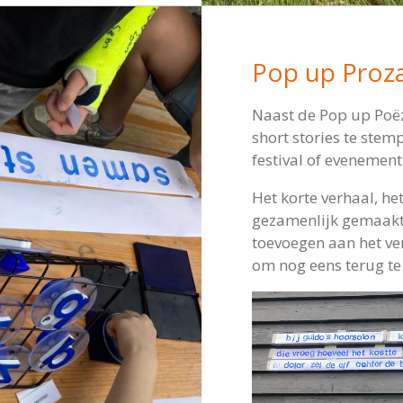
Pop up Proz
Naast de Pop up Poëz
short stories te ste
festival of evenement
Het korte verhaal, he
gezamenlijk gemaakt.
toevoegen aan het ver
om nog eens terug t