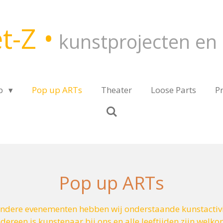
t-Z •
kunstprojecten en 
p
Pop up ARTs
Theater
Loose Parts
P
Pop up ARTs
 andere evenementen hebben wij onderstaande kunstactivi
edereen is kunstenaar bij ons en alle leeftijden zijn welko