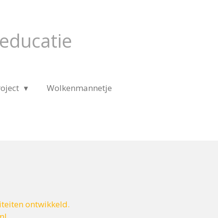
educatie
roject
Wolkenmannetje
teiten ontwikkeld.
m!