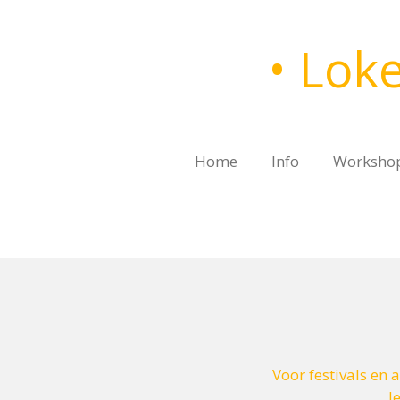
Ga
direct
• Loke
naar
de
hoofdinhoud
Home
Info
Worksho
Voor festivals en
I