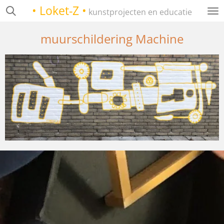
• Loket-Z •
Ga
kunstprojecten en educatie
direct
naar
muurschildering Machine
de
hoofdinhoud