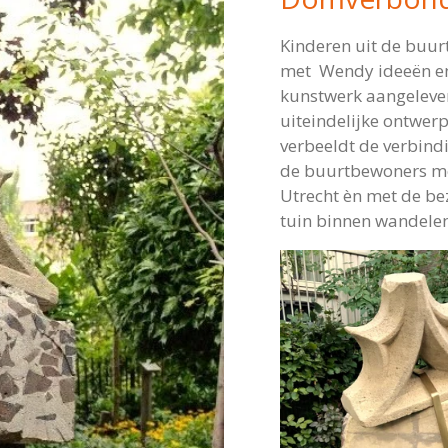
Kinderen uit de buur
met Wendy ideeën en 
kunstwerk aangelever
uiteindelijke ontwe
verbeeldt de verbind
de buurtbewoners met
Utrecht èn met de bez
tuin binnen wandele