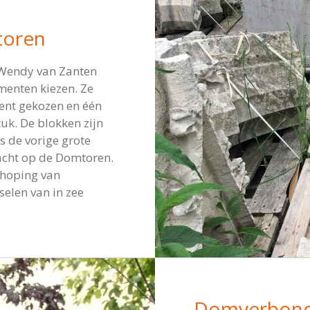
toren
Wendy van Zanten
menten kiezen. Ze
ent gekozen en één
tuk. De blokken zijn
ns de vorige grote
acht op de Domtoren.
nhoping van
selen van in zee
Domverbon