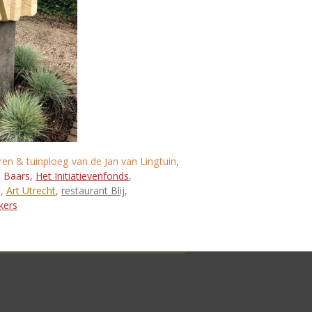
ren & tuinploeg van de Jan van Lingtuin
,
. Baars,
Het Initiatievenfonds
,
m
,
Art Utrecht
,
restaurant Blij
,
kers