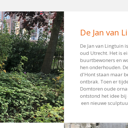
De Jan van L
De Jan van Lingtuin i
oud Utrecht. Het is e
buurtbewoners en wo
hen onderhouden. De 
d'Hont staan maar be
ontbrak. Toen er tijd
Domtoren oude orna
ontstond het idee b
een nieuwe sculptuu