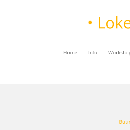
Ga
direct
• Loke
naar
de
hoofdinhoud
Home
Info
Worksho
Buur