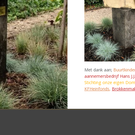
Met dank aan;
Buurtkinde
aannemersbedrijf Hans J.J
Stichting onze eigen Do
KFHeinfonds
,
Brokkenma