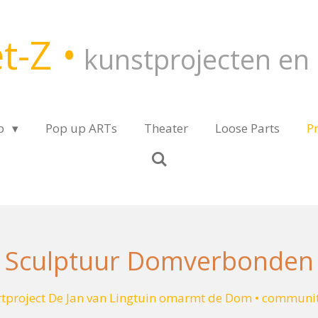
t-Z •
kunstprojecten en 
p
Pop up ARTs
Theater
Loose Parts
P
Sculptuur Domverbonden
tproject De Jan van Lingtuin omarmt de Dom • communit